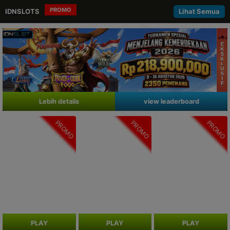
PROMO
IDNSLOTS
Lihat Semua
Lebih details
view leaderboard
PROMO
PROMO
PROMO
PLAY
PLAY
PLAY