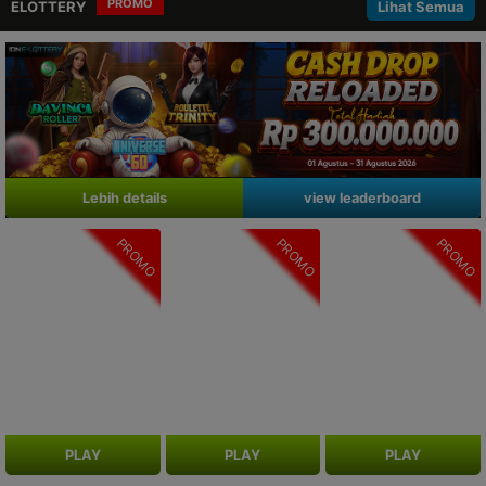
PROMO
ELOTTERY
Lihat Semua
Lebih details
view leaderboard
PROMO
PROMO
PROMO
PLAY
PLAY
PLAY