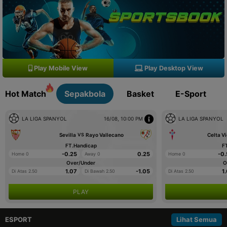
Play Mobile View
Play Desktop View
Hot Match
Sepakbola
Basket
E-Sport
L
16/08, 10:00 PM
LA LIGA SPANYOL
16/08, 10:00
villa
VS
Rayo Vallecano
Celta Vigo
VS
Osasuna
FT.Handicap
FT.Handicap
0.25
0.25
-0.50
Away 0
Home 0
Away 0
Over/Under
Over/Under
1.07
-1.05
1.06
Di Bawah 2.50
Di Atas 2.50
Di Bawah 2.50
PLAY
PLAY
ESPORT
Lihat Semua