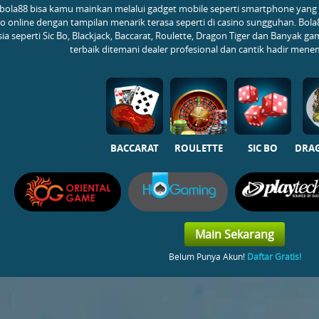
o bola88 bisa kamu mainkan melalui gadget mobile seperti smartphone ya
o online dengan tampilan menarik terasa seperti di casino sungguhan. Bola
ia seperti Sic Bo, Blackjack, Baccarat, Roulette, Dragon Tiger dan Banyak ga
terbaik ditemani dealer profesional dan cantik hadir mene
BACCARAT
ROULETTE
SIC BO
DRAG
Main Sekarang
Belum Punya Akun!
Daftar Gratis!