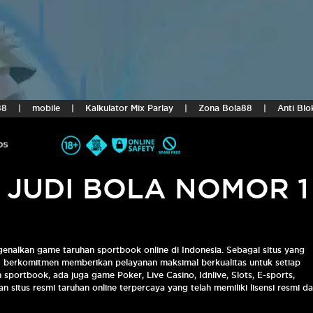
88
|
mobile
|
Kalkulator Mix Parlay
|
Zona Bola88
|
Anti Blo
 JUDI BOLA NOMOR 1
genalkan game taruhan sportbook online di Indonesia. Sebagai situs yang
 berkomitmen memberikan pelayanan maksimal berkualitas untuk setiap
portbook, ada juga game Poker, Live Casino, Idnlive, Slots, E-sports,
situs resmi taruhan online terpercaya yang telah memiliki lisensi resmi da