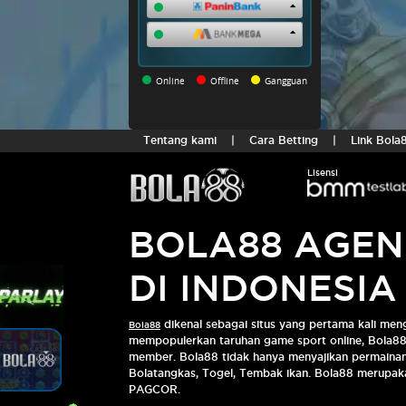
Online
Offline
Gangguan
Tentang kami
|
Cara Betting
|
Link Bola
Lisensi
BOLA88 AGEN
DI INDONESIA
dikenal sebagai situs yang pertama kali men
Bola88
mempopulerkan taruhan game sport online, Bola88
member. Bola88 tidak hanya menyajikan permainan s
Bolatangkas, Togel, Tembak ikan. Bola88 merupakan 
PAGCOR.