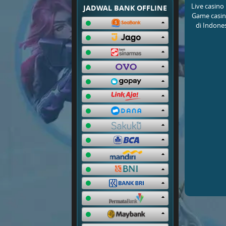
Live casin
JADWAL BANK OFFLINE
Game casin
di Indones