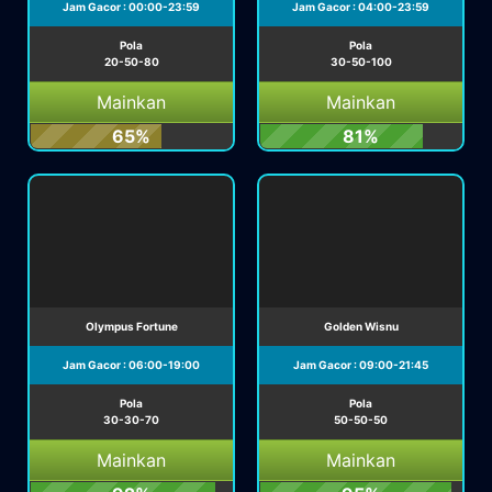
Jam Gacor : 00:00-23:59
Jam Gacor : 04:00-23:59
Pola
Pola
20-50-80
30-50-100
Mainkan
Mainkan
65%
81%
Olympus Fortune
Golden Wisnu
Jam Gacor : 06:00-19:00
Jam Gacor : 09:00-21:45
Pola
Pola
30-30-70
50-50-50
Mainkan
Mainkan