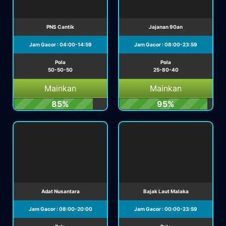
PNS Cantik
Jajanan 90an
Jam Gacor : 04:00-14:59
Jam Gacor : 08:00-23:59
Pola
Pola
50-50-50
25-80-40
Mainkan
Mainkan
85%
95%
Adat Nusantara
Bajak Laut Malaka
Jam Gacor : 08:00-20:00
Jam Gacor : 00:00-23:59