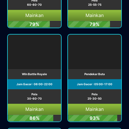
Pola
Pola
60-60-70
25-55-75
Mainkan
Mainkan
79%
79%
WIn Battle Royale
Pendekar Buta
Jam Gacor : 06:00-22:00
Jam Gacor : 05:00-17:00
Pola
Pola
30-60-70
25-30-50
Mainkan
Mainkan
86%
93%